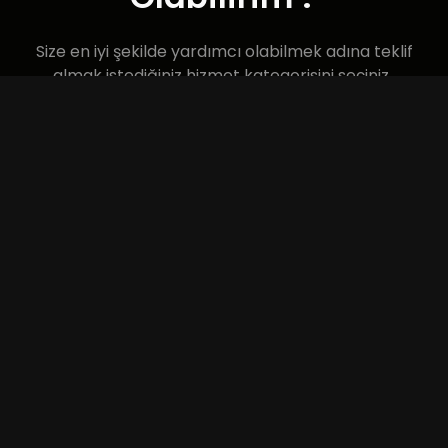
Size en iyi şekilde yardımcı olabilmek adına teklif
almak istediğiniz hizmet kategorisini seçiniz..
Detayları öğrenebilir
miyim?
Teklif almak istediğiniz projenin detaylarından
biraz bahsedin..
Bilgileriniz
Hizmet Seçimi
Mesajınız